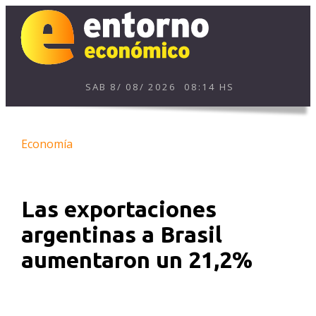
SAB
8
/
08
/
2026
08:14 HS
Economía
Las exportaciones
argentinas a Brasil
aumentaron un 21,2%