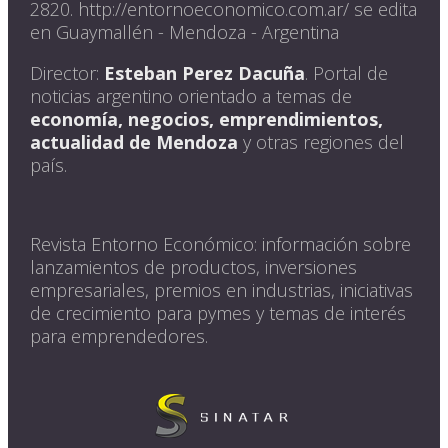
2820. http://entornoeconomico.com.ar/ se edita
en Guaymallén - Mendoza - Argentina
Director:
Esteban Perez Dacuña
. Portal de
noticias argentino orientado a temas de
economía, negocios, emprendimientos,
actualidad de Mendoza
y otras regiones del
país.
Revista Entorno Económico: información sobre
lanzamientos de productos, inversiones
empresariales, premios en industrias, iniciativas
de crecimiento para pymes y temas de interés
para emprendedores.