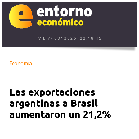
VIE
7
/
08
/
2026
22:18 HS
Economía
Las exportaciones
argentinas a Brasil
aumentaron un 21,2%