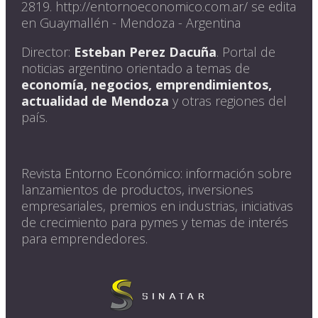
2819. http://entornoeconomico.com.ar/ se edita
en Guaymallén - Mendoza - Argentina
Director:
Esteban Perez Dacuña
. Portal de
noticias argentino orientado a temas de
economía, negocios, emprendimientos,
actualidad de Mendoza
y otras regiones del
país.
Revista Entorno Económico: información sobre
lanzamientos de productos, inversiones
empresariales, premios en industrias, iniciativas
de crecimiento para pymes y temas de interés
para emprendedores.