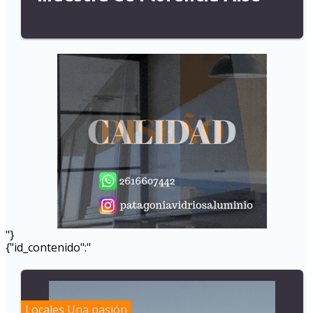
"}
{"id_contenido":"
Locales
Una pasión