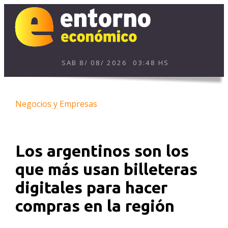
SAB
8
/
08
/
2026
03:48 HS
Negocios y Empresas
Los argentinos son los
que más usan billeteras
digitales para hacer
compras en la región