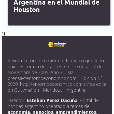
Argentina en el Mundial de
Houston
"}
Revista Entorno Económico El medio que leen
quienes toman decisiones. Online desde 7 de
Noviembre de 2005. Año 21. Mail:
prensa@entornoeconomico.com | Edición N°
2820. http://entornoeconomico.com.ar/ se edita
en Guaymallén - Mendoza - Argentina
Director:
Esteban Perez Dacuña
. Portal de
noticias argentino orientado a temas de
economía, negocios, emprendimientos,