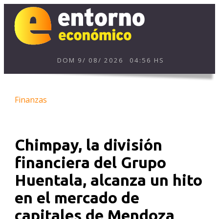
DOM
9
/
08
/
2026
04:56 HS
Finanzas
Chimpay, la división
financiera del Grupo
Huentala, alcanza un hito
en el mercado de
capitales de Mendoza