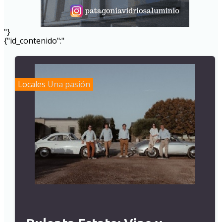
"}
{"id_contenido":"
Locales
Una pasión