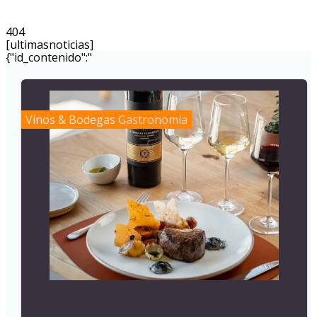
404
[ultimasnoticias]
{"id_contenido":"
Vinos & Bodegas
Gastronomía