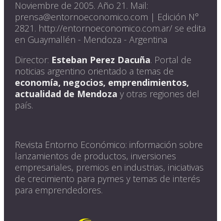
Noviembre de 2005. Año 21. Mail:
prensa@entornoeconomico.com | Edición N°
2821. http://entornoeconomico.com.ar/ se edita
en Guaymallén - Mendoza - Argentina
Director:
Esteban Perez Dacuña
. Portal de
noticias argentino orientado a temas de
economía, negocios, emprendimientos,
actualidad de Mendoza
y otras regiones del
país.
Revista Entorno Económico: información sobre
lanzamientos de productos, inversiones
empresariales, premios en industrias, iniciativas
de crecimiento para pymes y temas de interés
para emprendedores.