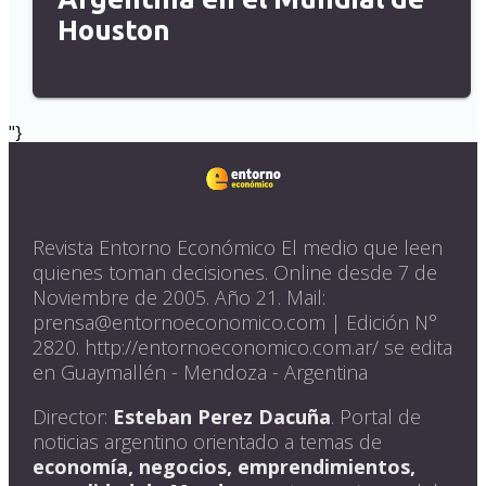
Houston
"}
Revista Entorno Económico El medio que leen
quienes toman decisiones. Online desde 7 de
Noviembre de 2005. Año 21. Mail:
prensa@entornoeconomico.com | Edición N°
2820. http://entornoeconomico.com.ar/ se edita
en Guaymallén - Mendoza - Argentina
Director:
Esteban Perez Dacuña
. Portal de
noticias argentino orientado a temas de
economía, negocios, emprendimientos,