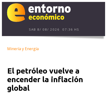
SAB
8
/
08
/
2026
07:36 HS
Minería y Energía
El petróleo vuelve a
encender la inflación
global