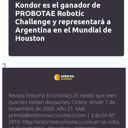
Kondor es el ganador de
PROBOTAE Robotic
Challenge y representará a
Argentina en el Mundial de
Houston
"}
Revista Entorno Económico El medio que leen
quienes toman decisiones. Online desde 7 de
Noviembre de 2005. Año 21. Mail:
prensa@entornoeconomico.com | Edición N°
2819. http://entornoeconomico.com.ar/ se edita