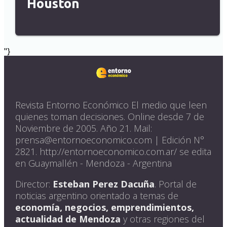
Houston
"}
Revista Entorno Económico El medio que leen
quienes toman decisiones. Online desde 7 de
Noviembre de 2005. Año 21. Mail:
prensa@entornoeconomico.com | Edición N°
2821. http://entornoeconomico.com.ar/ se edita
en Guaymallén - Mendoza - Argentina
Director:
Esteban Perez Dacuña
. Portal de
noticias argentino orientado a temas de
economía, negocios, emprendimientos,
actualidad de Mendoza
y otras regiones del