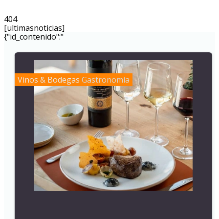
404
[ultimasnoticias]
{"id_contenido":"
Vinos & Bodegas
Gastronomía