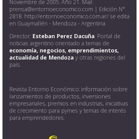
Noviembre de 2005. Año 21. Mail:
prensa@entornoeconomico.com | Edición N°
2818. http://entornoeconomico.com.ar/ se edita
en Guaymallén - Mendoza - Argentina
Director:
Esteban Perez Dacuña
. Portal de
noticias argentino orientado a temas de
economía, negocios, emprendimientos,
actualidad de Mendoza
y otras regiones del
país.
Revista Entorno Económico: información sobre
lanzamientos de productos, inversiones
empresariales, premios en industrias, iniciativas
de crecimiento para pymes y temas de interés
para emprendedores.