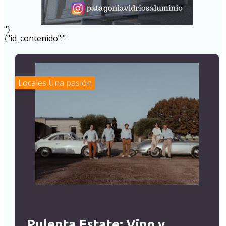
"}
{"id_contenido":"
Locales
Una pasión
Pulenta Estate: Vino y