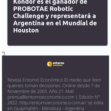
Kondor es el ganador de
PROBOTAE Robotic
Challenge y representará a
Argentina en el Mundial de
Houston
"}
Revista Entorno Económico El medio que leen
quienes toman decisiones. Online desde 7 de
Noviembre de 2005. Año 21. Mail:
prensa@entornoeconomico.com | Edición N°
2822. http://entornoeconomico.com.ar/ se edita
en Guaymallén - Mendoza - Argentina