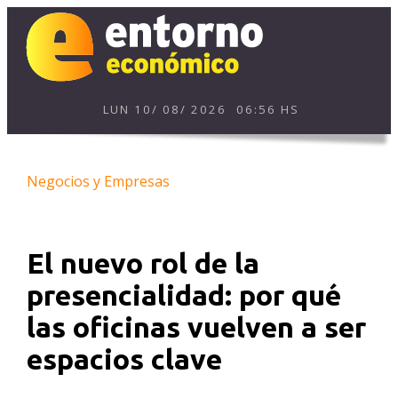
LUN
10
/
08
/
2026
06:56 HS
Negocios y Empresas
El nuevo rol de la
presencialidad: por qué
las oficinas vuelven a ser
espacios clave