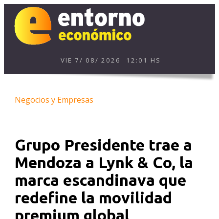
VIE
7
/
08
/
2026
12:01 HS
Negocios y Empresas
Grupo Presidente trae a
Mendoza a Lynk & Co, la
marca escandinava que
redefine la movilidad
premium global