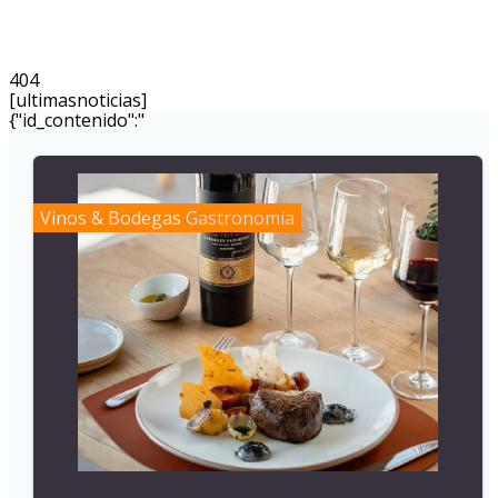
404
[ultimasnoticias]
{"id_contenido":"
Vinos & Bodegas
Gastronomía