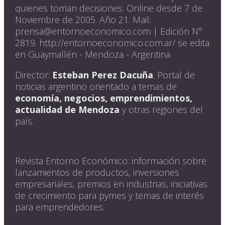
quienes toman decisiones. Online desde 7 de
Noviembre de 2005. Año 21. Mail:
prensa@entornoeconomico.com | Edición N°
2819. http://entornoeconomico.com.ar/ se edita
en Guaymallén - Mendoza - Argentina
Director:
Esteban Perez Dacuña
. Portal de
noticias argentino orientado a temas de
economía, negocios, emprendimientos,
actualidad de Mendoza
y otras regiones del
país.
Revista Entorno Económico: información sobre
lanzamientos de productos, inversiones
empresariales, premios en industrias, iniciativas
de crecimiento para pymes y temas de interés
para emprendedores.