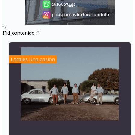
"}
{"id_contenido":"
Locales
Una pasión