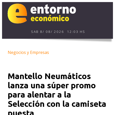
SAB
8
/
08
/
2026
12:03 HS
Negocios y Empresas
Mantello Neumáticos
lanza una súper promo
para alentar a la
Selección con la camiseta
puesta