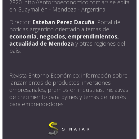
2820. http://entornoeconomico.com.ar/ se edita
en Guaymallén - Mendoza - Argentina
Director:
Esteban Perez Dacuña
. Portal de
noticias argentino orientado a temas de
economía, negocios, emprendimientos,
actualidad de Mendoza
y otras regiones del
país.
Revista Entorno Económico: información sobre
lanzamientos de productos, inversiones
empresariales, premios en industrias, iniciativas
de crecimiento para pymes y temas de interés
para emprendedores.