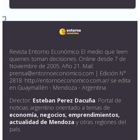
"}
Revista Entorno Económico El medio que leen
quienes toman decisiones. Online desde 7 de
Noviembre de 2005. Año 21. Mail:
prensa@entornoeconomico.com | Edición N°
2818. http://entornoeconomico.com.ar/ se edita
en Guaymallén - Mendoza - Argentina
Director:
Esteban Perez Dacuña
. Portal de
noticias argentino orientado a temas de
economía, negocios, emprendimientos,
actualidad de Mendoza
y otras regiones del
país.