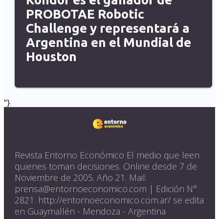
PROBOTAE Robotic
Challenge y representará a
Argentina en el Mundial de
Houston
"}
Revista Entorno Económico El medio que leen
quienes toman decisiones. Online desde 7 de
Noviembre de 2005. Año 21. Mail:
prensa@entornoeconomico.com | Edición N°
2821. http://entornoeconomico.com.ar/ se edita
en Guaymallén - Mendoza - Argentina