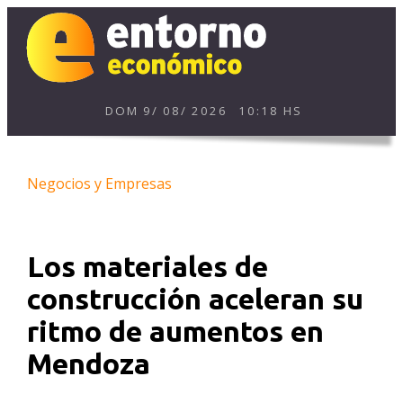
DOM
9
/
08
/
2026
10:18 HS
Negocios y Empresas
Los materiales de
construcción aceleran su
ritmo de aumentos en
Mendoza