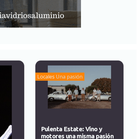
Locales
Una pasión
Pulenta Estate: Vino y
motores una misma pasión