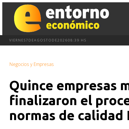
VIERNES
7
DE
AGOSTO
DE
2026
08:39 HS
Negocios y Empresas
Quince empresas 
finalizaron el pro
normas de calidad 