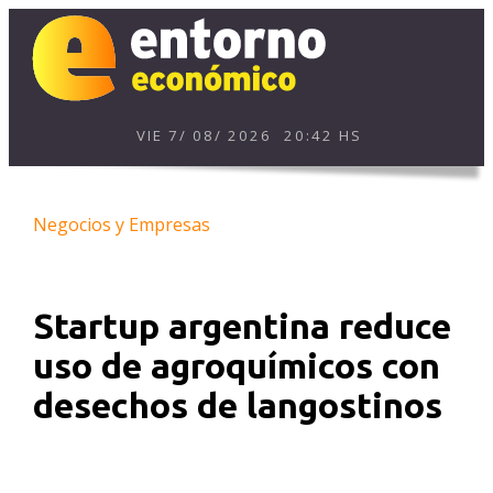
VIE
7
/
08
/
2026
20:42 HS
Negocios y Empresas
Startup argentina reduce
uso de agroquímicos con
desechos de langostinos