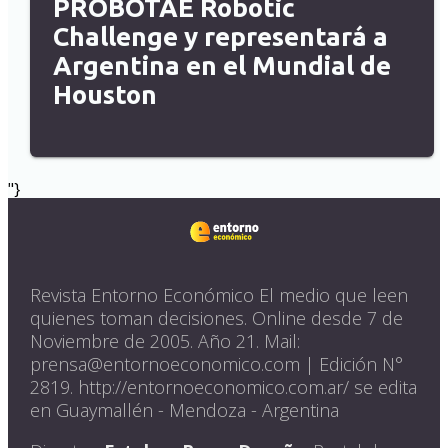
PROBOTAE Robotic
Challenge y representará a
Argentina en el Mundial de
Houston
"}
Revista Entorno Económico El medio que leen
quienes toman decisiones. Online desde 7 de
Noviembre de 2005. Año 21. Mail:
prensa@entornoeconomico.com | Edición N°
2819. http://entornoeconomico.com.ar/ se edita
en Guaymallén - Mendoza - Argentina