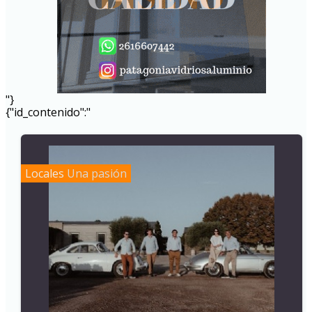
"}
{"id_contenido":"
Locales
Una pasión