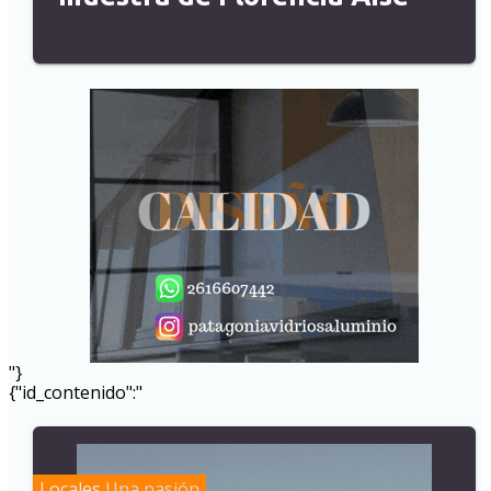
"}
{"id_contenido":"
Locales
Una pasión