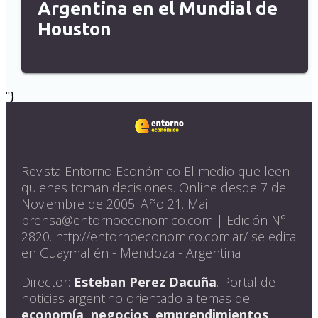
Argentina en el Mundial de
Houston
"}
Revista Entorno Económico El medio que leen
quienes toman decisiones. Online desde 7 de
Noviembre de 2005. Año 21. Mail:
prensa@entornoeconomico.com | Edición N°
2820. http://entornoeconomico.com.ar/ se edita
en Guaymallén - Mendoza - Argentina
Director:
Esteban Perez Dacuña
. Portal de
noticias argentino orientado a temas de
economía, negocios, emprendimientos,