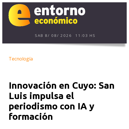
SAB
8
/
08
/
2026
11:03 HS
Tecnología
Innovación en Cuyo: San
Luis impulsa el
periodismo con IA y
formación