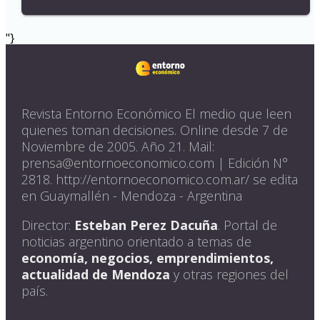
"}
Revista Entorno Económico El medio que leen
quienes toman decisiones. Online desde 7 de
Noviembre de 2005. Año 21. Mail:
prensa@entornoeconomico.com | Edición N°
2818. http://entornoeconomico.com.ar/ se edita
en Guaymallén - Mendoza - Argentina
Director:
Esteban Perez Dacuña
. Portal de
noticias argentino orientado a temas de
economía, negocios, emprendimientos,
actualidad de Mendoza
y otras regiones del
país.