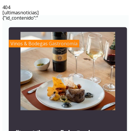
404
[ultimasnoticias]
{"id_contenido":"
Vinos & Bodegas
Gastronomía