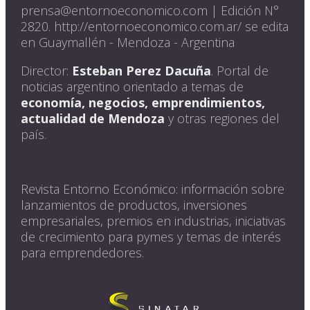
prensa@entornoeconomico.com | Edición N°
2820. http://entornoeconomico.com.ar/ se edita
en Guaymallén - Mendoza - Argentina
Director:
Esteban Perez Dacuña
. Portal de
noticias argentino orientado a temas de
economía, negocios, emprendimientos,
actualidad de Mendoza
y otras regiones del
país.
Revista Entorno Económico: información sobre
lanzamientos de productos, inversiones
empresariales, premios en industrias, iniciativas
de crecimiento para pymes y temas de interés
para emprendedores.