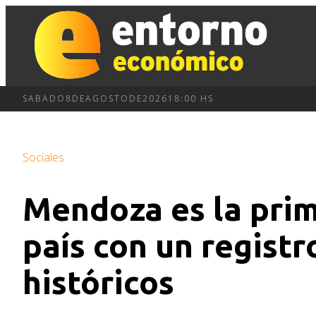
SABADO
8
DE
AGOSTO
DE
2026
18:00 HS
Sociales
Mendoza es la prim
país con un registr
históricos