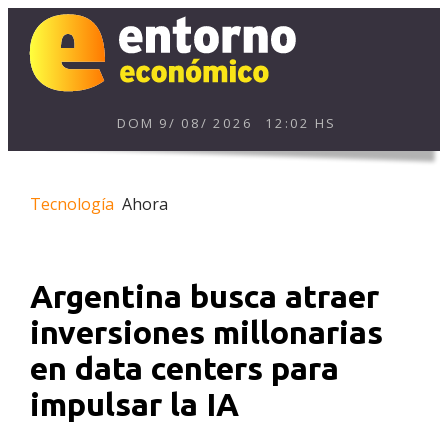
DOM
9
/
08
/
2026
12:02 HS
Tecnología
Ahora
Argentina busca atraer
inversiones millonarias
en data centers para
impulsar la IA