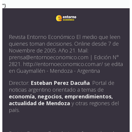
"}
Revista Entorno Económico El medio que leen
quienes toman decisiones. Online desde 7 de
Noviembre de 2005. Año 21. Mail:
prensa@entornoeconomico.com | Edición N°
2821. http://entornoeconomico.com.ar/ se edita
en Guaymallén - Mendoza - Argentina
Director:
Esteban Perez Dacuña
. Portal de
noticias argentino orientado a temas de
economía, negocios, emprendimientos,
actualidad de Mendoza
y otras regiones del
país.